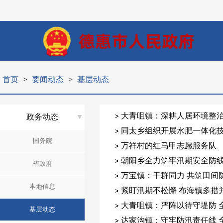
首页
>
要闻动态
>
基层动态
大青咀镇：深耕人居环境整治
政务动态
同太乡组织开展水肥一体化
国务院
万祥村的红马甲志愿服务队
朝阳乡全力筑牢汛期安全防
省政府
万宝镇：干群同力 共筑田间
本地信息
紧盯汛期不松懈 布海镇多措
大青咀镇：严阵以待守堤防 
基层动态
达家沟镇：守牢防汛责任线 