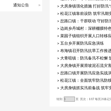
通知公告
大房身镇强化措施 打好防汛“
松花江镇靠前设防 筑牢汛期
岔路口镇：干群联动 守好防汛
边岗乡丹城村：深耕棚膜特色
菜园子镇组织开展人口转移
五台乡开展防汛应急演练
布海镇召开防汛抗旱工作推
大青咀镇：防汛备汛不松懈 筑
大房身镇开展滑坡泥石流灾
岔路口镇开展防汛应急实战
松花江镇：全面筑牢防汛防线
大房身镇抓实汛前备战 筑牢
转到
页 页次：
1
/
17
每页20条记