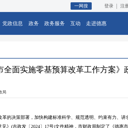
一网搜
登录
注
党政信息
政务
政务服务
互动
走进德惠
市全面实施零基预算改革工作方案》
政局
革的决策部署，加快构建标准科学、规范透明、约束有力、讲求
》(吉政发〔2024〕17号)文件精神，市财政局制定了《德